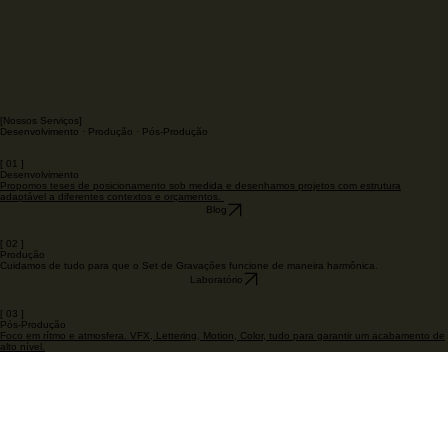
[Nossos Serviços]
Desenvolvimento · Produção · Pós-Produção
[ 01 ]
Desenvolvimento
Propomos teses de posicionamento sob medida e desenhamos projetos com estrutura
adaptável a diferentes contextos e orçamentos.
Blog
[ 02 ]
Produção
Cuidamos de tudo para que o Set de Gravações funcione de maneira harmônica.
Laboratório
[ 03 ]
Pós-Produção
Foco em rítmo e atmosfera. VFX, Lettering, Motion, Color, tudo para garantir um acabamento de
alto nível.
Portifólio
Como nos contratar?
Nos contratar é simples. Marque um atendimento inicial e conversaremos sobre sua
necessidade. Queremos conhecer seu público e compreender seus objetivos de comunicação.
Apresentaremos uma proposta comercial customizada, compatível com a realidade da sua