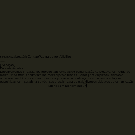
Laboratório
Contato
Página de portfólio
Blog
Serviços
[ Serviços ]
Da ideia às telas
Desenvolvemos e realizamos projetos audiovisuais de comunicação corporativa, conteúdo de
marca,
short films
, documentários, videoclipes e filmes autorais para empresas, artistas e
organizações. Do
concept
ao roteiro, da produção à finalização, concebemos soluções
específicas, com curadoria de técnicas e estilo, para os mais diversos objetivos de comunicação.
Agende um atendimento